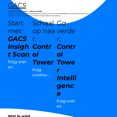
GACS
Structurele controle over
GACS
en
gebouwprestaties
Vanaf 2026 moeten veel niet-residentiële gebouwen voldoen aan de GACS-normen. Belangrijker nog, het introduceert een nieuwe
standaard voor continue verbetering en controle over de prestaties van het gebouw.
Start
Schaal
Ga
met:
op naa
verde
GACS
r:
r:
Insigh
Contr
Contr
t Scan
ol
ol
Tower
Towe
Krijg snel 
en 
r
Krijg 
gestructure
continu 
Intelli
erd inzicht 
inzicht in 
in uw 
genc
de 
gebouw(en
prestaties 
e
). De 
van uw 
Insight 
Krijg snel 
gebouw.

Scan biedt 
en 
helder 
gestructur
De Control 
beeld van 
Wat je wint
eerd 
Tower 