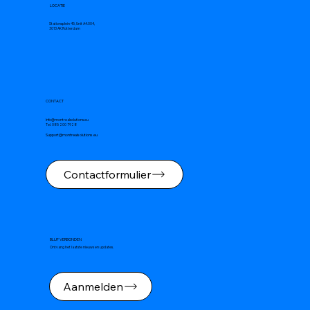
LOCATIE
Stationsplein 45, Unit A4.004,
3013 AK Rotterdam
CONTACT
Info@montrealsolutions.eu
Tel. 085 200 7928
Support@montrealsolutions.eu
Contactformulier
BLIJF VERBONDEN
Ontvang het laatste nieuws en updates.
Aanmelden