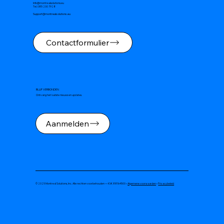
Info@montrealsolutions.eu
Tel. 085 200 7928
Support@montrealsolutions.eu
Contactformulier
BLIJF VERBONDEN
Ontvang het laatste nieuws en updates.
Aanmelden
© 2025 Montreal Solutions, Inc. Alle rechten voorbehouden — KVK 88164500 •
Algemene voorwaarden
•
Privacybeleid